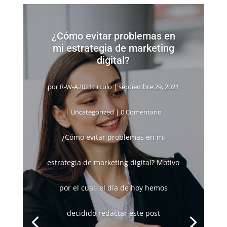
¿Cómo evitar problemas en
mi estrategia de marketing
digital?
por
R-W-A2021circulo
|
septiembre 29, 2021
|
Uncategorized
| 0 Comentario
¿Cómo evitar problemas en mi
estrategia de marketing digital? Motivo
por el cual, el día de hoy hemos
decidido redactar este post