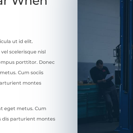
Car When
cula ut id elit.
l scelerisque nisl
tempus porttitor. Donec
t metus. Cum sociis
parturient montes
 at eget metus. Cum
s dis parturient montes